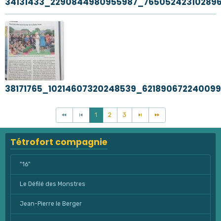
34131433_2290844980955987_76505242310289
38171765_10214607320248539_62189067224009
1
2
3
Tétrofort compagnie
"16"
Le Défilé des Monstres
Jean-Pierre le Berger