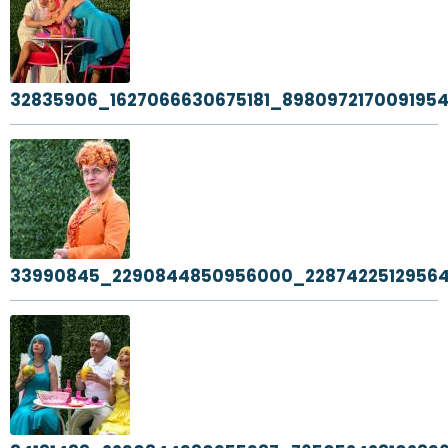
32835906_1627066630675181_8980972170091954
33990845_2290844850956000_2287422512956