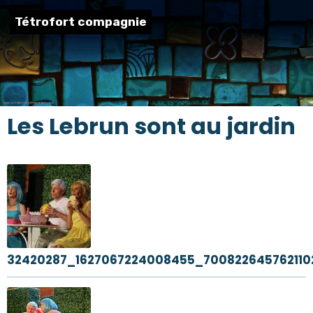
Tétrofort compagnie
Les Lebrun sont au jardin
32420287_1627067224008455_700822645762110