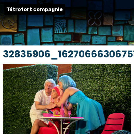
Tétrofort compagnie
32835906_1627066630675