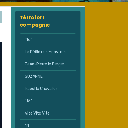
Tétrofort
compagnie
"16"
Le Défilé des Monstres
Jean-Pierre le Berger
SUZANNE
Raoul le Chevalier
"15"
Vite Vite Vite !
14