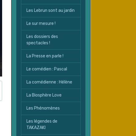
Les Lebrun sont au jardin
Le sur mesure !
Les dossiers des
spectacles !
La Presse en parle !
Le comédien : Pascal
La comédienne : Hélène
La Biosphère Love
Les Phénomènes
Les légendes de
TAKAZAKI