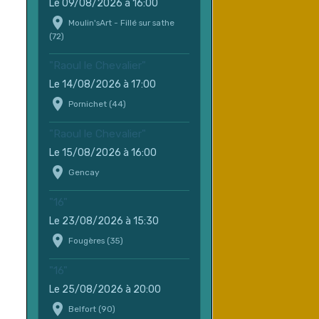
Le 09/08/2026
à 16:00
Moulin'sArt - Fillé sur sathe
(72)
"Raoul le Chevalier"
Le 14/08/2026
à 17:00
Pornichet (44)
"Raoul le Chevalier"
Le 15/08/2026
à 16:00
Gencay
"16"
Le 23/08/2026
à 15:30
Fougères (35)
"16"
Le 25/08/2026
à 20:00
Belfort (90)