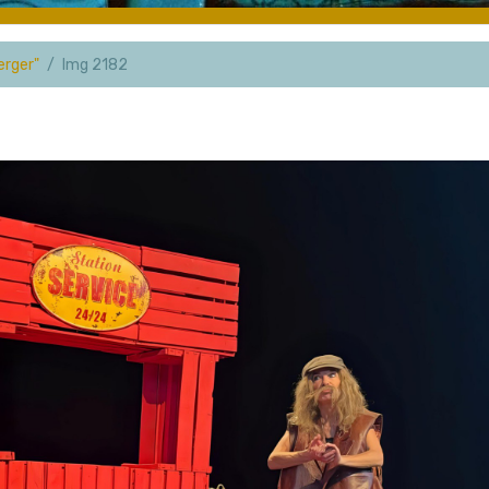
erger"
Img 2182