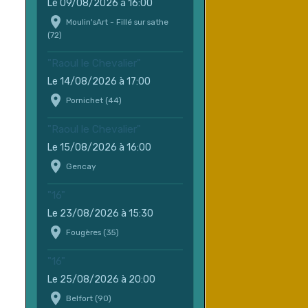
Le 09/08/2026
à 16:00
Moulin'sArt - Fillé sur sathe
(72)
"Raoul le Chevalier"
Le 14/08/2026
à 17:00
Pornichet (44)
"Raoul le Chevalier"
Le 15/08/2026
à 16:00
Gencay
"16"
Le 23/08/2026
à 15:30
Fougères (35)
"16"
Le 25/08/2026
à 20:00
Belfort (90)