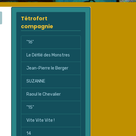
Tétrofort
compagnie
"16"
Le Défilé des Monstres
Jean-Pierre le Berger
SUZANNE
Raoul le Chevalier
"15"
Vite Vite Vite !
14