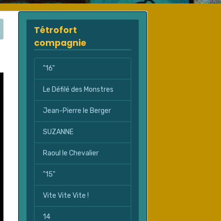
Tétrofort
compagnie
"16"
Le Défilé des Monstres
Jean-Pierre le Berger
SUZANNE
Raoul le Chevalier
"15"
Vite Vite Vite !
14