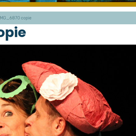
IMG_6870 copie
opie