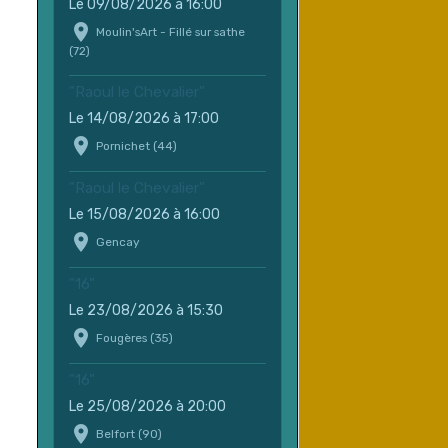
Le 09/08/2026
à 16:00
Moulin'sArt - Fillé sur sathe
(72)
"Raoul le Chevalier"
Le 14/08/2026
à 17:00
Pornichet (44)
"Raoul le Chevalier"
Le 15/08/2026
à 16:00
Gencay
"16"
Le 23/08/2026
à 15:30
Fougères (35)
"16"
Le 25/08/2026
à 20:00
Belfort (90)