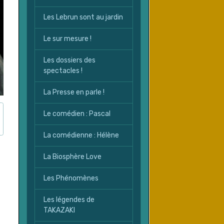
Les Lebrun sont au jardin
Le sur mesure !
Les dossiers des
spectacles !
La Presse en parle !
Le comédien : Pascal
La comédienne : Hélène
La Biosphère Love
Les Phénomènes
Les légendes de
TAKAZAKI