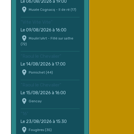
Le 06/08/2026
à 19:00
Musée Cognacq - Il de ré (17)
"Vite Vite Vite"
Le 09/08/2026
à 16:00
Moulin'sArt - Fillé sur sathe
(72)
"Raoul le Chevalier"
Le 14/08/2026
à 17:00
Pornichet (44)
"Raoul le Chevalier"
Le 15/08/2026
à 16:00
Gencay
"16"
Le 23/08/2026
à 15:30
Fougères (35)