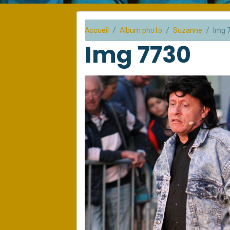
Accueil
Album photo
Suzanne
Img 
Img 7730