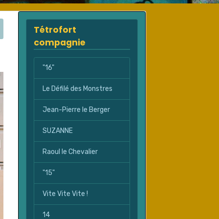
Tétrofort
compagnie
"16"
Le Défilé des Monstres
Jean-Pierre le Berger
SUZANNE
Raoul le Chevalier
"15"
Vite Vite Vite !
14