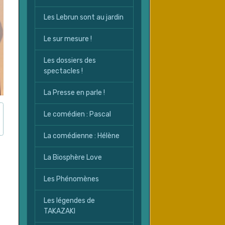
Les Lebrun sont au jardin
Le sur mesure !
Les dossiers des
spectacles !
La Presse en parle !
Le comédien : Pascal
La comédienne : Hélène
La Biosphère Love
Les Phénomènes
Les légendes de
TAKAZAKI