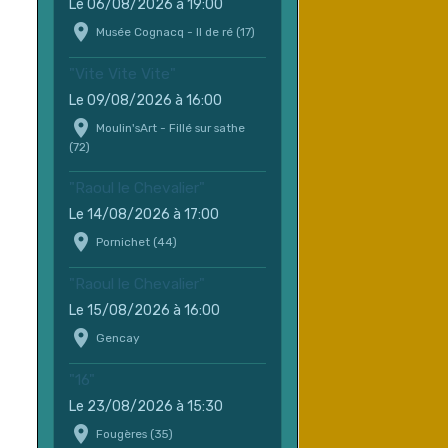
Le 06/08/2026
à 19:00
Musée Cognacq - Il de ré (17)
"Vite Vite Vite"
Le 09/08/2026
à 16:00
Moulin'sArt - Fillé sur sathe
(72)
"Raoul le Chevalier"
Le 14/08/2026
à 17:00
Pornichet (44)
"Raoul le Chevalier"
Le 15/08/2026
à 16:00
Gencay
"16"
Le 23/08/2026
à 15:30
Fougères (35)