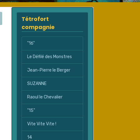
Tétrofort
compagnie
"16"
Le Défilé des Monstres
Jean-Pierre le Berger
SUZANNE
Raoul le Chevalier
"15"
Vite Vite Vite !
14