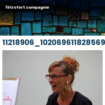
Tétrofort compagnie
11218906_1020696118285