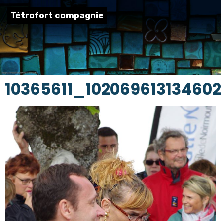
Tétrofort compagnie
10365611_10206961313460