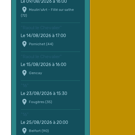
Le 09/08/2026
à 16:00
Moulin'sArt - Fillé sur sathe
(72)
"Raoul le Chevalier"
Le 14/08/2026
à 17:00
Pornichet (44)
"Raoul le Chevalier"
Le 15/08/2026
à 16:00
Gencay
"16"
Le 23/08/2026
à 15:30
Fougères (35)
"16"
Le 25/08/2026
à 20:00
Belfort (90)