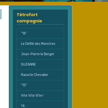
Tétrofort
compagnie
"16"
Le Défilé des Monstres
Jean-Pierre le Berger
SUZANNE
Raoul le Chevalier
"15"
Vite Vite Vite !
14