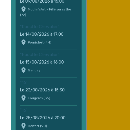
Le 09/08/2026
à 16:00
Moulin'sArt - Fillé sur sathe
(72)
"Raoul le Chevalier"
Le 14/08/2026
à 17:00
Pornichet (44)
"Raoul le Chevalier"
Le 15/08/2026
à 16:00
Gencay
"16"
Le 23/08/2026
à 15:30
Fougères (35)
"16"
Le 25/08/2026
à 20:00
Belfort (90)