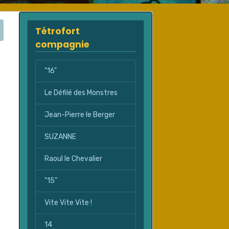
Tétrofort
compagnie
"16"
Le Défilé des Monstres
Jean-Pierre le Berger
SUZANNE
Raoul le Chevalier
"15"
Vite Vite Vite !
14