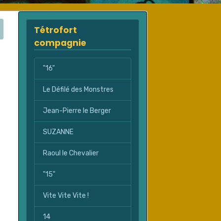
Tétrofort
compagnie
"16"
Le Défilé des Monstres
Jean-Pierre le Berger
SUZANNE
Raoul le Chevalier
"15"
Vite Vite Vite !
14