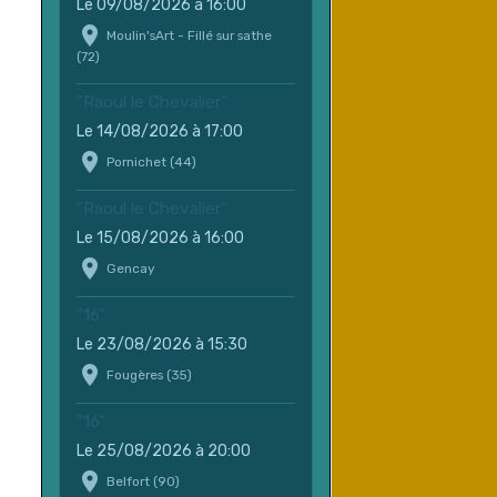
Le 09/08/2026
à 16:00
Moulin'sArt - Fillé sur sathe
(72)
"Raoul le Chevalier"
Le 14/08/2026
à 17:00
Pornichet (44)
"Raoul le Chevalier"
Le 15/08/2026
à 16:00
Gencay
"16"
Le 23/08/2026
à 15:30
Fougères (35)
"16"
Le 25/08/2026
à 20:00
Belfort (90)