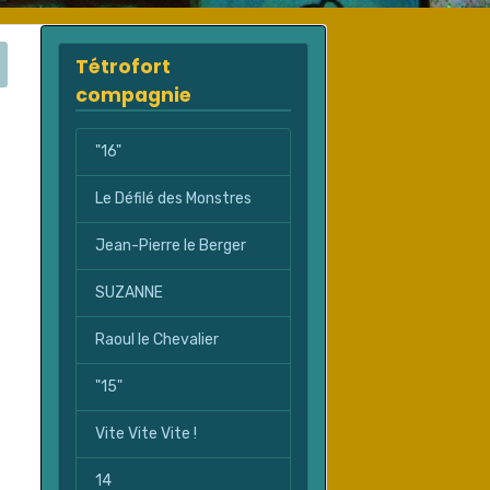
Tétrofort
compagnie
"16"
Le Défilé des Monstres
Jean-Pierre le Berger
SUZANNE
Raoul le Chevalier
"15"
Vite Vite Vite !
14