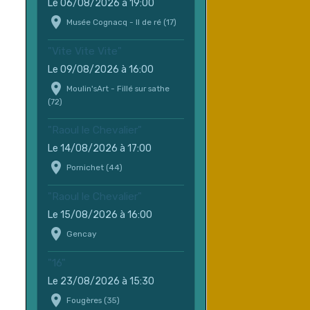
Le 06/08/2026
à 19:00
Musée Cognacq - Il de ré (17)
"Vite Vite Vite"
Le 09/08/2026
à 16:00
Moulin'sArt - Fillé sur sathe
(72)
"Raoul le Chevalier"
Le 14/08/2026
à 17:00
Pornichet (44)
"Raoul le Chevalier"
Le 15/08/2026
à 16:00
Gencay
"16"
Le 23/08/2026
à 15:30
Fougères (35)