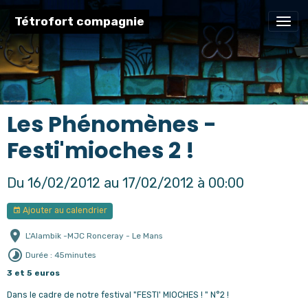
Tétrofort compagnie
Les Phénomènes -
Festi'mioches 2 !
Du 16/02/2012
au 17/02/2012
à 00:00
Ajouter au calendrier
L'Alambik -MJC Ronceray - Le Mans
Durée : 45minutes
3 et 5 euros
Dans le cadre de notre festival "FESTI' MIOCHES ! " N°2 !