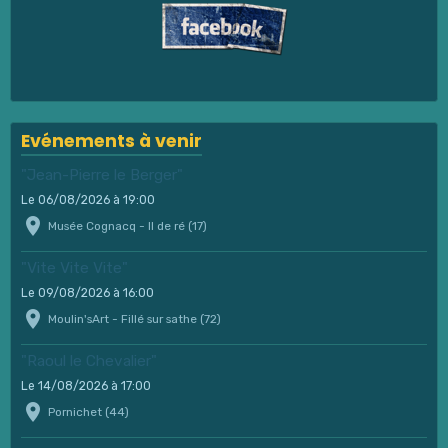
Evénements à venir
"Jean-Pierre le Berger"
Le 06/08/2026
à 19:00
Musée Cognacq - Il de ré (17)
"Vite Vite Vite"
Le 09/08/2026
à 16:00
Moulin'sArt - Fillé sur sathe (72)
"Raoul le Chevalier"
Le 14/08/2026
à 17:00
Pornichet (44)