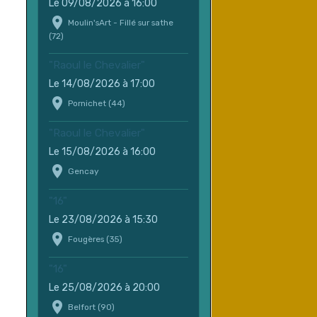
Le 09/08/2026
à 16:00
Moulin'sArt - Fillé sur sathe
(72)
"Raoul le Chevalier"
Le 14/08/2026
à 17:00
Pornichet (44)
"Raoul le Chevalier"
Le 15/08/2026
à 16:00
Gencay
"16"
Le 23/08/2026
à 15:30
Fougères (35)
"16"
Le 25/08/2026
à 20:00
Belfort (90)