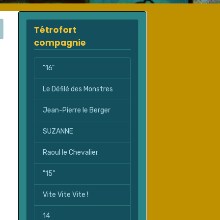
Tétrofort
compagnie
"16"
Le Défilé des Monstres
Jean-Pierre le Berger
SUZANNE
Raoul le Chevalier
"15"
Vite Vite Vite !
14