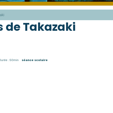
aki
s de Takazaki
Durée : 50min
séance scolaire