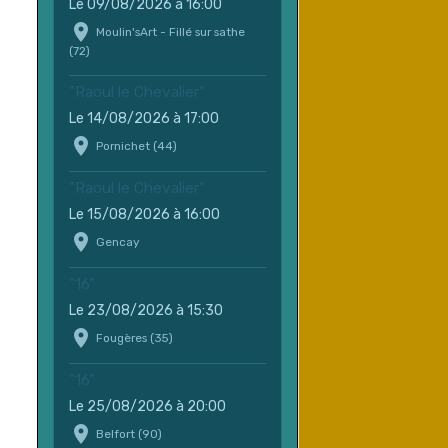
Le 09/08/2026
à 16:00
Moulin'sArt - Fillé sur sathe
(72)
"Raoul le Chevalier"
Le 14/08/2026
à 17:00
Pornichet (44)
"Raoul le Chevalier"
Le 15/08/2026
à 16:00
Gencay
"16"
Le 23/08/2026
à 15:30
Fougères (35)
"16"
Le 25/08/2026
à 20:00
Belfort (90)