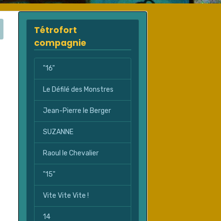
Tétrofort
compagnie
"16"
Le Défilé des Monstres
Jean-Pierre le Berger
SUZANNE
Raoul le Chevalier
"15"
Vite Vite Vite !
14