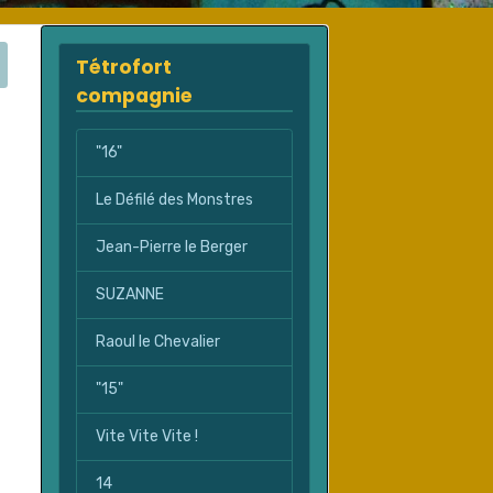
Tétrofort
compagnie
"16"
Le Défilé des Monstres
Jean-Pierre le Berger
SUZANNE
Raoul le Chevalier
"15"
Vite Vite Vite !
14