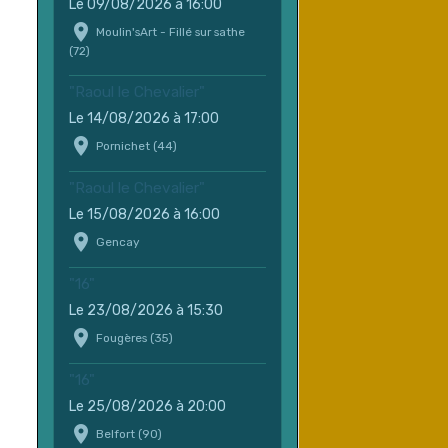
Le 09/08/2026
à 16:00
Moulin'sArt - Fillé sur sathe
(72)
"Raoul le Chevalier"
Le 14/08/2026
à 17:00
Pornichet (44)
"Raoul le Chevalier"
Le 15/08/2026
à 16:00
Gencay
"16"
Le 23/08/2026
à 15:30
Fougères (35)
"16"
Le 25/08/2026
à 20:00
Belfort (90)