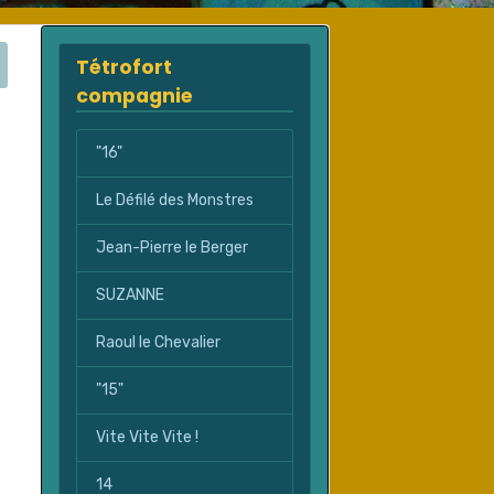
Tétrofort
compagnie
"16"
Le Défilé des Monstres
Jean-Pierre le Berger
SUZANNE
Raoul le Chevalier
"15"
Vite Vite Vite !
14