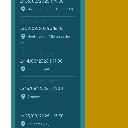
Le 06/08/2026
à 19:00
Musée Cognacq - Il de ré (17)
"Vite Vite Vite"
Le 09/08/2026
à 16:00
Moulin'sArt - Fillé sur sathe
(72)
"Raoul le Chevalier"
Le 14/08/2026
à 17:00
Pornichet (44)
"Raoul le Chevalier"
Le 15/08/2026
à 16:00
Gencay
"16"
Le 23/08/2026
à 15:30
Fougères (35)