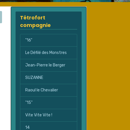
Tétrofort
compagnie
"16"
Le Défilé des Monstres
Jean-Pierre le Berger
SUZANNE
Raoul le Chevalier
"15"
Vite Vite Vite !
14