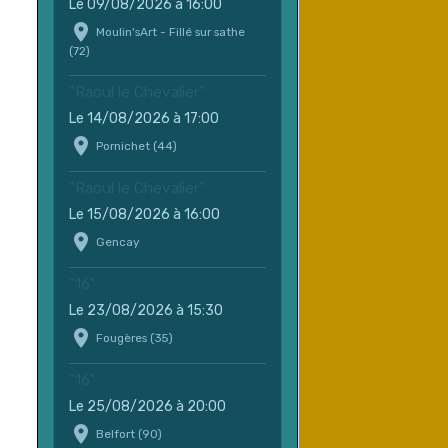
Le 09/08/2026
à 16:00
Moulin'sArt - Fillé sur sathe
(72)
"Raoul le Chevalier"
Le 14/08/2026
à 17:00
Pornichet (44)
"Raoul le Chevalier"
Le 15/08/2026
à 16:00
Gencay
"16"
Le 23/08/2026
à 15:30
Fougères (35)
"16"
Le 25/08/2026
à 20:00
Belfort (90)