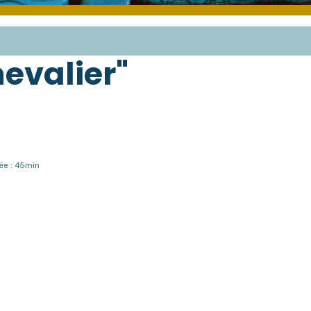
hevalier"
ée : 45min