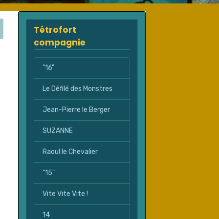
Tétrofort
compagnie
"16"
Le Défilé des Monstres
Jean-Pierre le Berger
SUZANNE
Raoul le Chevalier
"15"
Vite Vite Vite !
14