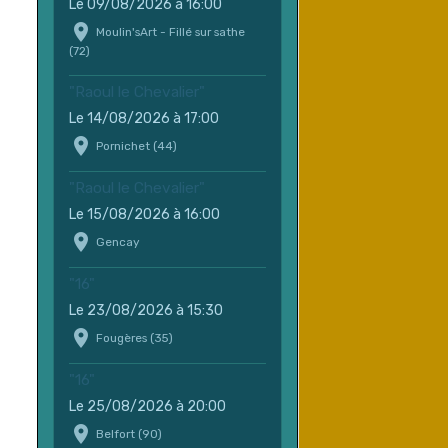
Le 09/08/2026
à 16:00
Moulin'sArt - Fillé sur sathe
(72)
"Raoul le Chevalier"
Le 14/08/2026
à 17:00
Pornichet (44)
"Raoul le Chevalier"
Le 15/08/2026
à 16:00
Gencay
"16"
Le 23/08/2026
à 15:30
Fougères (35)
"16"
Le 25/08/2026
à 20:00
Belfort (90)