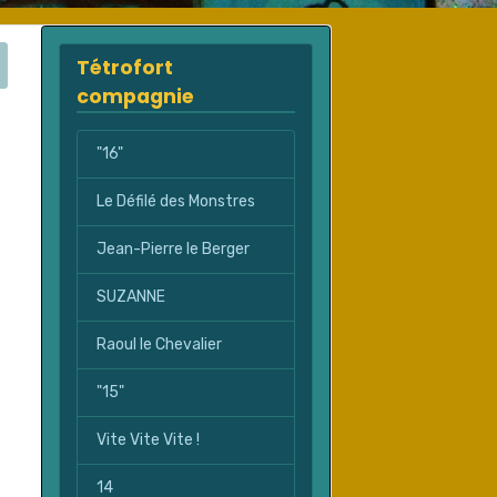
Tétrofort
compagnie
"16"
Le Défilé des Monstres
Jean-Pierre le Berger
SUZANNE
Raoul le Chevalier
"15"
Vite Vite Vite !
14