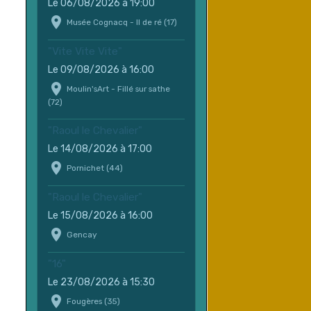
Le 06/08/2026
à 19:00
Musée Cognacq - Il de ré (17)
"Vite Vite Vite"
Le 09/08/2026
à 16:00
Moulin'sArt - Fillé sur sathe
(72)
"Raoul le Chevalier"
Le 14/08/2026
à 17:00
Pornichet (44)
"Raoul le Chevalier"
Le 15/08/2026
à 16:00
Gencay
"16"
Le 23/08/2026
à 15:30
Fougères (35)